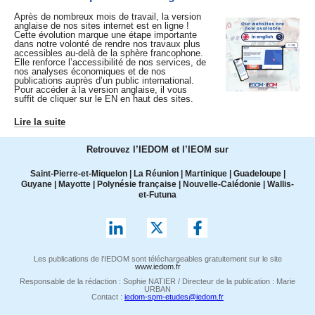
Après de nombreux mois de travail, la version
anglaise de nos sites internet est en ligne !
Cette évolution marque une étape importante
dans notre volonté de rendre nos travaux plus
accessibles au-delà de la sphère francophone.
Elle renforce l’accessibilité de nos services, de
nos analyses économiques et de nos
publications auprès d’un public international.
Pour accéder à la version anglaise, il vous
suffit de cliquer sur le EN en haut des sites.
Lire la suite
Retrouvez l’IEDOM et l’IEOM sur
Saint-Pierre-et-Miquelon
|
La Réunion
|
Martinique
|
Guadeloupe
|
Guyane
|
Mayotte
|
Polynésie française
|
Nouvelle-Calédonie
|
Wallis-
et-Futuna
Les publications de l’IEDOM sont téléchargeables gratuitement sur le site
www.iedom.fr
Responsable de la rédaction : Sophie NATIER / Directeur de la publication : Marie
URBAN
Contact :
iedom-spm-etudes@iedom.fr