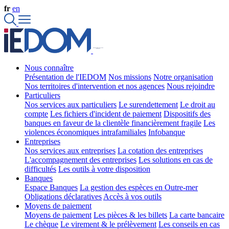
fr
en
Nous connaître
Présentation de l'IEDOM
Nos missions
Notre organisation
Nos territoires d'intervention et nos agences
Nous rejoindre
Particuliers
Nos services aux particuliers
Le surendettement
Le droit au
compte
Les fichiers d'incident de paiement
Dispositifs des
banques en faveur de la clientèle financièrement fragile
Les
violences économiques intrafamiliales
Infobanque
Entreprises
Nos services aux entreprises
La cotation des entreprises
L'accompagnement des entreprises
Les solutions en cas de
difficultés
Les outils à votre disposition
Banques
Espace Banques
La gestion des espèces en Outre-mer
Obligations déclaratives
Accès à vos outils
Moyens de paiement
Moyens de paiement
Les pièces & les billets
La carte bancaire
Le chèque
Le virement & le prélèvement
Les conseils en cas