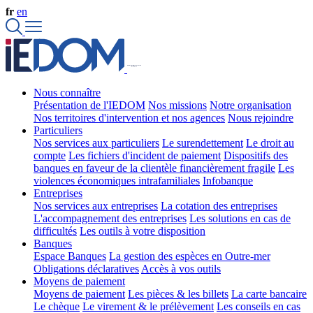
fr
en
Nous connaître
Présentation de l'IEDOM
Nos missions
Notre organisation
Nos territoires d'intervention et nos agences
Nous rejoindre
Particuliers
Nos services aux particuliers
Le surendettement
Le droit au
compte
Les fichiers d'incident de paiement
Dispositifs des
banques en faveur de la clientèle financièrement fragile
Les
violences économiques intrafamiliales
Infobanque
Entreprises
Nos services aux entreprises
La cotation des entreprises
L'accompagnement des entreprises
Les solutions en cas de
difficultés
Les outils à votre disposition
Banques
Espace Banques
La gestion des espèces en Outre-mer
Obligations déclaratives
Accès à vos outils
Moyens de paiement
Moyens de paiement
Les pièces & les billets
La carte bancaire
Le chèque
Le virement & le prélèvement
Les conseils en cas