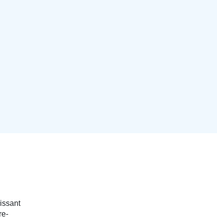
issant
re-