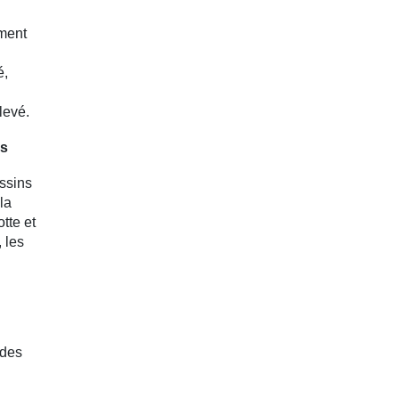
ement
é,
levé.
es
assins
la
tte et
 les
 des