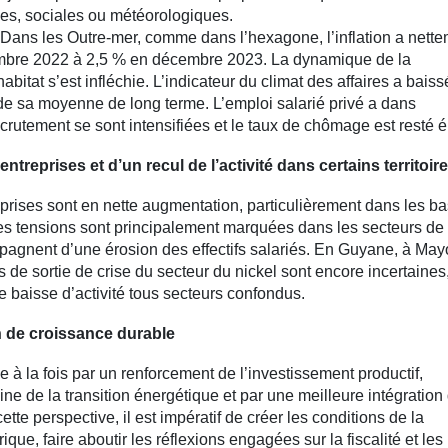
ues, sociales ou météorologiques.
 Dans les Outre-mer, comme dans l’hexagone, l’inflation a nett
embre 2022 à 2,5 % en décembre 2023. La dynamique de la
itat s’est infléchie. L’indicateur du climat des affaires a baiss
e sa moyenne de long terme. L’emploi salarié privé a dans
ecrutement se sont intensifiées et le taux de chômage est resté é
entreprises et d’un recul de l’activité dans certains territoir
prises sont en nette augmentation, particulièrement dans les b
, ces tensions sont principalement marquées dans les secteurs de 
agnent d’une érosion des effectifs salariés. En Guyane, à Mayo
de sortie de crise du secteur du nickel sont encore incertaines,
e baisse d’activité tous secteurs confondus.
n de croissance durable
à la fois par un renforcement de l’investissement productif,
ne de la transition énergétique et par une meilleure intégration
te perspective, il est impératif de créer les conditions de la
que, faire aboutir les réflexions engagées sur la fiscalité et les