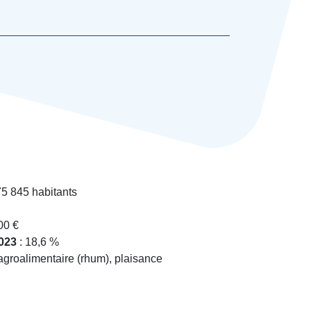
75 845 habitants
00 €
023
: 18,6 %
 agroalimentaire (rhum), plaisance