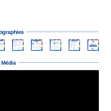
fographies
Média