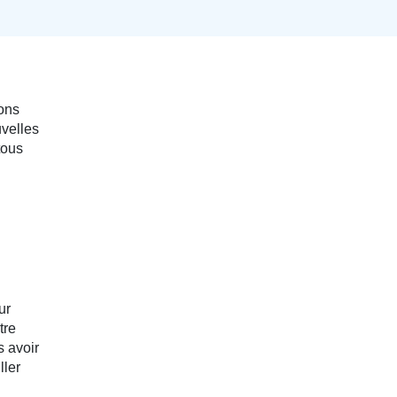
ons
uvelles
tous
ur
tre
s avoir
ller