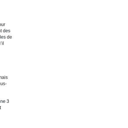
our
nt des
lles de
’il
mais
ous-
gne 3
t