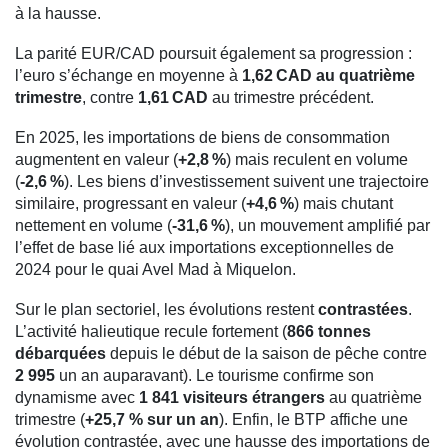
à la hausse.
La parité EUR/CAD poursuit également sa progression :
l’euro s’échange en moyenne à
1,62 CAD au quatrième
trimestre
, contre
1,61 CAD
au trimestre précédent.
En 2025, les importations de biens de consommation
augmentent en valeur (
+2,8 %
) mais reculent en volume
(
‑2,6 %
). Les biens d’investissement suivent une trajectoire
similaire, progressant en valeur (
+4,6 %
) mais chutant
nettement en volume (
‑31,6 %
), un mouvement amplifié par
l’effet de base lié aux importations exceptionnelles de
2024 pour le quai Avel Mad à Miquelon.
Sur le plan sectoriel, les évolutions restent
contrastées
.
L’activité halieutique recule fortement (
866 tonnes
débarquées
depuis le début de la saison de pêche contre
2 995
un an auparavant). Le tourisme confirme son
dynamisme avec
1 841 visiteurs étrangers
au quatrième
trimestre (
+25,7 % sur un an
). Enfin, le BTP affiche une
évolution contrastée, avec une hausse des importations de